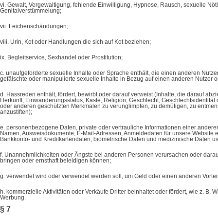
vi. Gewalt, Vergewaltigung, fehlende Einwilligung, Hypnose, Rausch, sexuelle Nö
Genitalverstümmelung;
vii. Leichenschändungen;
viii. Urin, Kot oder Handlungen die sich auf Kot beziehen;
ix. Begleitservice, Sexhandel oder Prostitution;
c. unaufgeforderte sexuelle Inhalte oder Sprache enthält, die einen anderen Nutze
gefälschte oder manipulierte sexuelle Inhalte in Bezug auf einen anderen Nutzer o
d. Hassreden enthält, fördert, bewirbt oder darauf verweist (Inhalte, die darauf a
Herkunft, Einwanderungsstatus, Kaste, Religion, Geschlecht, Geschlechtsidentität 
oder anderen geschützten Merkmalen zu verunglimpfen, zu demütigen, zu entmens
anzustiften);
e. personenbezogene Daten, private oder vertrauliche Informationen einer anderen
Namen, Ausweisdokumente, E-Mail-Adressen, Anmeldedaten für unsere Website einsc
Bankkonto- und Kreditkartendaten, biometrische Daten und medizinische Daten us
f. Unannehmlichkeiten oder Ängste bei anderen Personen verursachen oder darauf 
bringen oder ernsthaft beleidigen können;
g. verwendet wird oder verwendet werden soll, um Geld oder einen anderen Vorteil
h. kommerzielle Aktivitäten oder Verkäufe Dritter beinhaltet oder fördert, wie z
Werbung.
§ 7